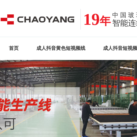
19
中国玻
年
智能连
首页
成人抖音黄色短视频线
成人抖音短视
案例•新闻
关于成人抖音破解版