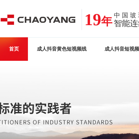
19
中国玻
年
智能连
首页
成人抖音黄色短视频线
成人抖音短视
案例•新闻
关于成人抖音破解版