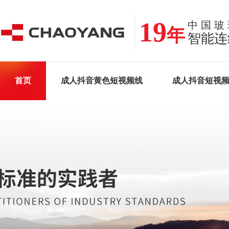
19
中国玻
年
智能连
首页
成人抖音黄色短视频线
成人抖音短视
案例•新闻
关于成人抖音破解版